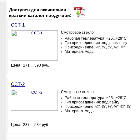
Доступен для скачивания
краткий каталог продукции:
ССТ-1
Смотровое стекло
Рабочая температура: −25...+29°С
Тип присоединения: под расклепку
Присоединение: ¼", ⅜", ½", ⅝", ¾"
Материал: медь
Цена: 271 ... 393 руб.
ССТ-2
Смотровое стекло
Рабочая температура: −25...+29°С
Тип присоединения: под пайку
Присоединение: ¼", ⅜", ½", ⅝", ¾", ⅞"
Материал: медь
Цена: 237 ... 534 руб.