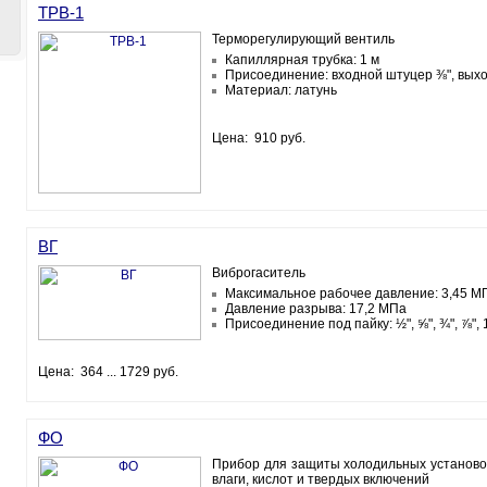
ТРВ-1
Терморегулирующий вентиль
Капиллярная трубка: 1 м
Присоединение: входной штуцер ⅜", выхо
Материал: латунь
Цена: 910 руб.
ВГ
Виброгаситель
Максимальное рабочее давление: 3,45 М
Давление разрыва: 17,2 МПа
Присоединение под пайку: ½", ⅝", ¾", ⅞", 
Цена: 364 ... 1729 руб.
ФО
Прибор для защиты холодильных установок
влаги, кислот и твердых включений