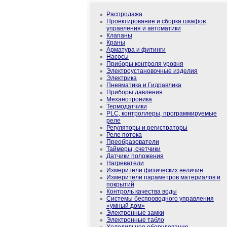
Распродажа
Проектирование и сборка шкафов
управления и автоматики
Клапаны
Краны
Арматура и фитинги
Насосы
Приборы контроля уровня
Электроустановочные изделия
Электрика
Пневматика и Гидравлика
Приборы давления
Механотроника
Термодатчики
PLС, контроллеры, программируемые
реле
Регуляторы и регистраторы
Реле потока
Преобразователи
Таймеры, счетчики
Датчики положения
Нагреватели
Измерители физических величин
Измерители параметров материалов и
покрытий
Контроль качества воды
Системы беспроводного управления
«умный дом»
Электронные замки
Электронные табло