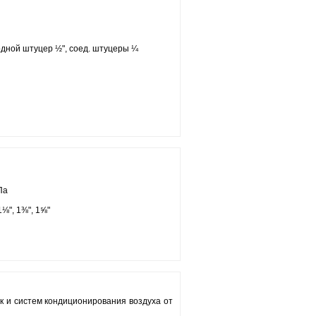
дной штуцер ½", соед. штуцеры ¼
Па
1⅛", 1⅜", 1⅝"
 и систем кондиционирования воздуха от