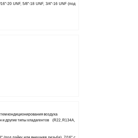
/16"-20 UNF, 5/8"-18 UNF, 3/4"-16 UNF (под
стем кондиционирования воздуха
 и другие типы хладагентов (R22, R134A,
7/8" (под пайку или внешняя резьба), 7/16" с