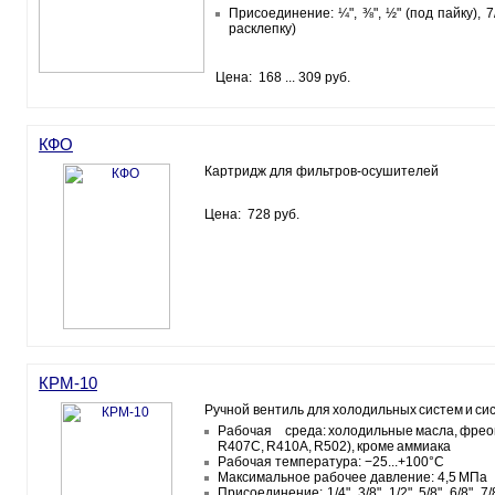
Присоединение: ¼", ⅜", ½" (под пайку), 7
расклепку)
Цена: 168 ... 309 руб.
КФО
Картридж для фильтров-осушителей
Цена: 728 руб.
КРМ-10
Ручной вентиль для холодильных систем и си
Рабочая среда: холодильные масла, фреон
R407C, R410A, R502), кроме аммиака
Рабочая температура: −25...+100°C
Максимальное рабочее давление: 4,5 МПа
Присоединение: 1/4", 3/8", 1/2", 5/8", 6/8", 